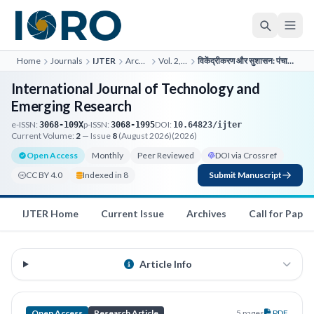
Home
Journals
IJTER
Archives
Vol. 2, No. 4
विकेंद्रीकरण और सुशासन: पंचायती राज की भूमिका
International Journal of Technology and
Emerging Research
e-ISSN:
p-ISSN:
DOI:
3068-109X
3068-1995
10.64823/ijter
Current Volume:
2
— Issue
8
(August 2026)
(2026)
Open Access
Monthly
Peer Reviewed
DOI via Crossref
CC BY 4.0
Indexed in 8
Submit Manuscript
IJTER Home
Current Issue
Archives
Call for Paper
Article Info
Open Access
Research Article
5 pages
PDF