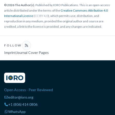
© 2026 The Author(s).
Published by IORO Publications. This is an open-access
article distributed under the terms of the
Creative Commons Attribution 4.0
International License
(
CC BY 4.0
), which permits use, distribution, and
reproduction in any medium, provided the original author and source are
credited, a link to the license is provided, and any changes are indicated.
FOLLOW
Imprint
Journal Cover Pages
Open Access · Peer Reviewed
editor@ioro.org
+1 (806) 414 0806
WhatsApp